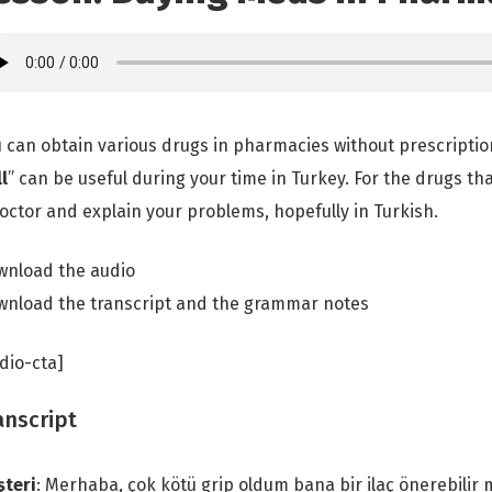
 can obtain various drugs in pharmacies without prescriptio
ll
” can be useful during your time in Turkey. For the drugs th
octor and explain your problems, hopefully in Turkish.
wnload the audio
nload the transcript and the grammar notes
dio-cta]
anscript
şteri
: Merhaba, çok kötü grip oldum bana bir ilaç önerebilir 