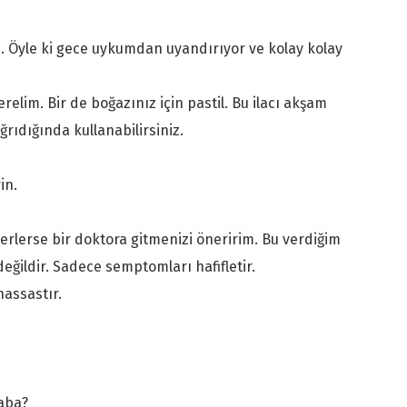
m. Öyle ki gece uykumdan uyandırıyor ve kolay kolay
erelim. Bir de boğazınız için pastil. Bu ilacı akşam
ğrıdığında kullanabilirsiniz.
in.
 ilerlerse bir doktora gitmenizi öneririm. Bu verdiğim
değildir. Sadece semptomları hafifletir.
hassastır.
caba?