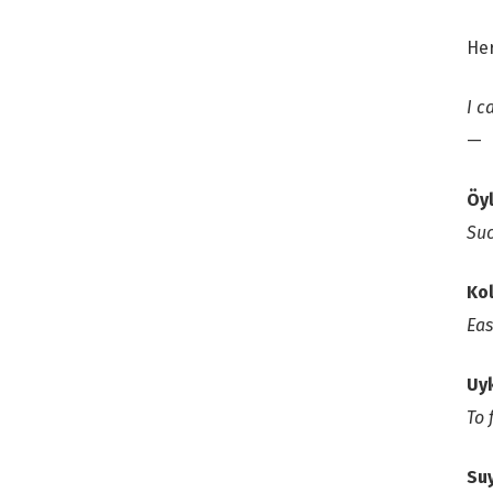
Her
I c
—
Öyl
Suc
Ko
Eas
Uy
To 
Su