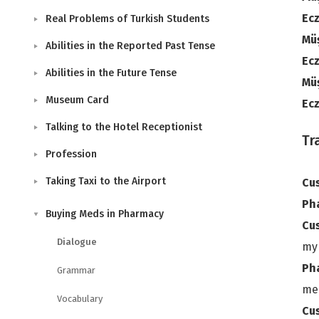
Ecz
Real Problems of Turkish Students
Mü
Abilities in the Reported Past Tense
Ecz
Abilities in the Future Tense
Mü
Museum Card
Ecz
Talking to the Hotel Receptionist
Tr
Profession
Taking Taxi to the Airport
Cu
Ph
Buying Meds in Pharmacy
Cu
Dialogue
my 
Ph
Grammar
med
Vocabulary
Cu