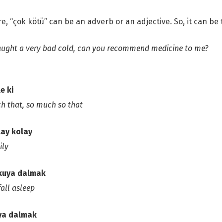
e, “çok kötü” can be an adverb or an adjective. So, it can be 
aught a very bad cold, can you recommend medicine to me?
e ki
h that, so much so that
lay kolay
ily
kuya dalmak
fall asleep
ya dalmak