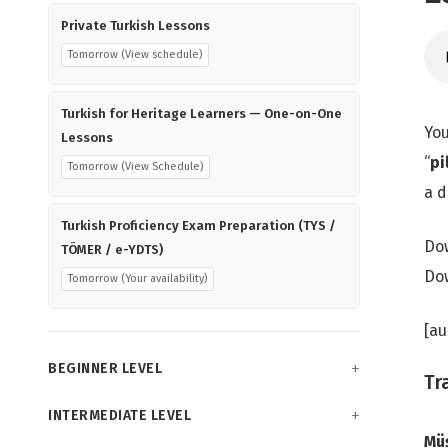
Private Turkish Lessons
Tomorrow (View schedule)
Turkish for Heritage Learners — One-on-One
You
Lessons
“
pi
Tomorrow (View Schedule)
a d
Turkish Proficiency Exam Preparation (TYS /
Do
TÖMER / e-YDTS)
Dow
Tomorrow (Your availability)
[au
BEGINNER LEVEL
Tr
INTERMEDIATE LEVEL
Mü