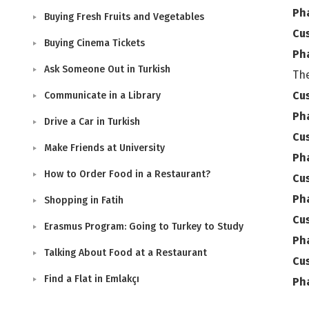
Ph
Buying Fresh Fruits and Vegetables
Cu
Buying Cinema Tickets
Ph
Ask Someone Out in Turkish
The
Cu
Communicate in a Library
Ph
Drive a Car in Turkish
Cu
Make Friends at University
Ph
How to Order Food in a Restaurant?
Cu
Ph
Shopping in Fatih
Cu
Erasmus Program: Going to Turkey to Study
Ph
Talking About Food at a Restaurant
Cu
Find a Flat in Emlakçı
Ph