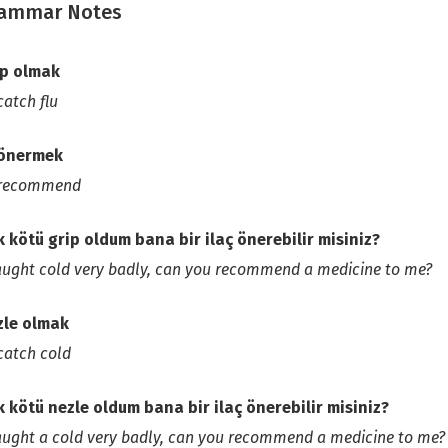
ammar Notes
ip olmak
catch flu
 önermek
 recommend
 kötü grip oldum bana bir ilaç önerebilir misiniz?
aught cold very badly, can you recommend a medicine to me?
zle olmak
catch cold
 kötü nezle oldum bana bir ilaç önerebilir misiniz?
aught a cold very badly, can you recommend a medicine to me?