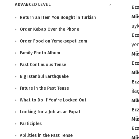
ADVANCED LEVEL
Ecz
Mü
Return an Item You Bought in Turkish
uy
Order Kebap Over the Phone
Ecz
Order Food on Yemeksepeti.com
yem
Family Photo Album
Mü
Ecz
Past Continuous Tense
Mü
Big Istanbul Earthquake
Ecz
Future in the Past Tense
ila
What to Do If You're Locked Out
Mü
Ecz
Looking for a Job as an Expat
Mü
Participles
Ecz
Abilities in the Past Tense
Mü