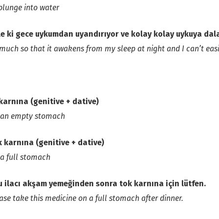
plunge into water
le ki gece uykumdan uyandırıyor ve kolay kolay uykuya da
much so that it awakens from my sleep at night and I can’t easil
karnına (genitive + dative)
 an empty stomach
 karnına (genitive + dative)
a full stomach
u ilacı akşam yemeğinden sonra tok karnına için lütfen.
ase take this medicine on a full stomach after dinner.