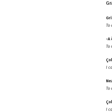
Gr
Gr
To 
-A
To
Çok
I c
Ne
To 
Çok
I c