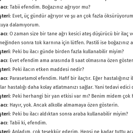
acı
: Tabii efendim. Boğazınız ağrıyor mu?
şteri
: Evet, üç gündür ağrıyor ve şu an çok fazla öksürüyoru
kuya dalamıyorum.
acı
: O zaman size bir tane ağrı kesici ateş düşürücü bir ilaç v
eğinden sonra tok karnına için lütfen. Pastili ise boğazınız a
şteri
: Peki bu ilacı günde birden fazla kullanabilir miyim?
acı
: Evet efendim ama arasında 8 saat olmasına özen göster
şteri
: Peki ilacın etken maddesi nedir?
acı
: Parasetamol efendim. Hafif bir ilaçtır. Eğer hastalığınız
çlar hastalığı daha kolay atlatmanızı sağlar. Yani tedavi edici 
şteri
: Peki herhangi bir yan etkisi var mı? Benim midem çok 
acı
: Hayır, yok. Ancak alkolle almamaya özen gösterin.
şteri
: Peki bu ilacı aldıktan sonra araba kullanabilir miyim?
acı
: Tabii ki, efendim.
şteri
: Anladım, çok teşekkür ederim. Hepsi ne kadar tuttu a