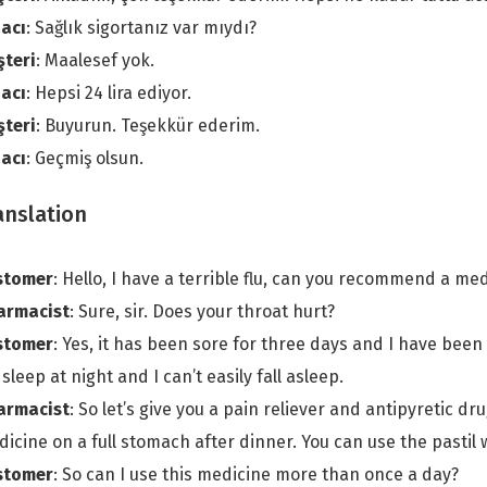
acı
: Sağlık sigortanız var mıydı?
şteri
: Maalesef yok.
acı
: Hepsi 24 lira ediyor.
şteri
: Buyurun. Teşekkür ederim.
acı
: Geçmiş olsun.
anslation
stomer
: Hello, I have a terrible flu, can you recommend a me
armacist
: Sure, sir. Does your throat hurt?
stomer
: Yes, it has been sore for three days and I have bee
sleep at night and I can’t easily fall asleep.
armacist
: So let’s give you a pain reliever and antipyretic dr
icine on a full stomach after dinner. You can use the pastil
stomer
: So can I use this medicine more than once a day?