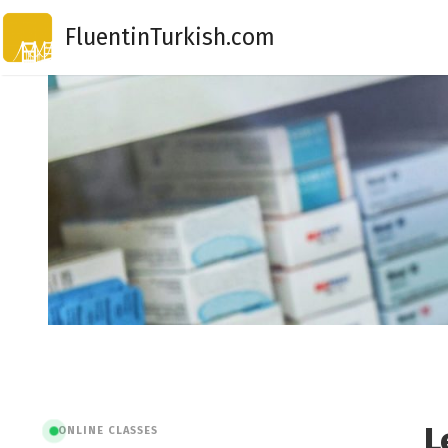
Skip
FluentinTurkish.com
to
content
L
ONLINE CLASSES