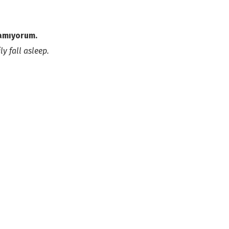
lamıyorum.
y fall asleep.