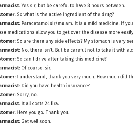
armacist
: Yes sir, but be careful to have 8 hours between.
stomer
: So what is the active ingredient of the drug?
armacist
: Paracetamol sir/ma’am. It is a mild medicine. If yo
se medications allow you to get over the disease more easily. 
stomer
: So are there any side effects? My stomach is very sen
armacist
: No, there isn’t. But be careful not to take it with al
stomer
: So can I drive after taking this medicine?
armacist
: Of course, sir.
stomer
: I understand, thank you very much. How much did the
armacist
: Did you have health insurance?
stomer
: Sorry, no.
armacist
: It all costs 24 lira.
stomer
: Here you go. Thank you.
armacist
: Get well soon.