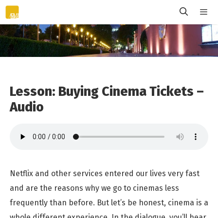
Skip
to
content
Menu
Lesson: Buying Cinema Tickets –
Audio
Netflix and other services entered our lives very fast
and are the reasons why we go to cinemas less
frequently than before. But let’s be honest, cinema is a
whole different experience. In the dialogue, you’ll hear